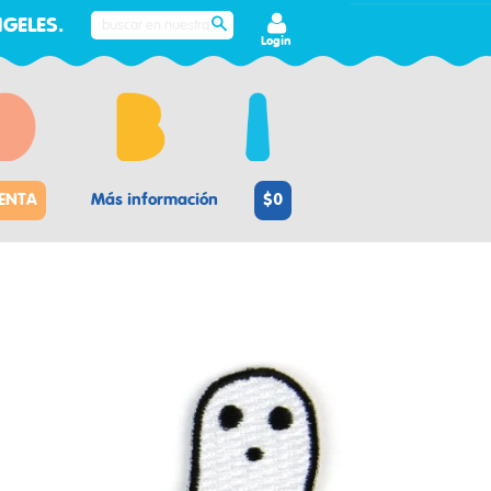
GELES.
BUSCAR
Login
ENTA
Más información
$0